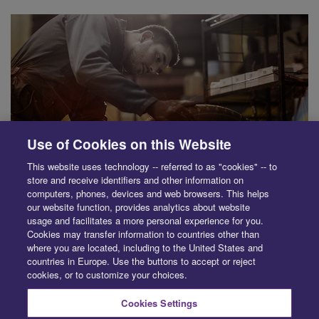
Use of Cookies on this Website
This website uses technology -- referred to as "cookies" -- to
store and receive identifiers and other information on
computers, phones, devices and web browsers. This helps
FOURNISSEURS
our website function, provides analytics about website
usage and facilitates a more personal experience for you.
Sauvez du temps et facilitez votre processus d’achat de pièces.
Cookies may transfer information to countries other than
where you are located, including to the United States and
Apprenez comment s’approvisionner rapidement en pièces
countries in Europe. Use the buttons to accept or reject
recyclées, de rechange ou de manufacturier d’origine.
cookies, or to customize your choices.
Cookies Settings